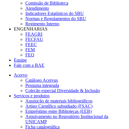
Comissão de Biblioteca
Atendimento
Indicadores Estatísticos do SBU
Normas e Regulamentos do SBU
Regimento Interno
ENGENHARIAS
FEAGRI
FECFAU
FEEC
FEM
FEQ
Equipe
Fale com a BAE
Acervo
Catálogo Acervus
Pesquisa integrada
Coleção especial Diversidade & Inclusão
Serviços e produtos
Aquisição de materiais bibliográficos
Artigo Científico subsidiado (FSAC)
Empréstimo entre Bibliotecas (EEB)
Arquivamento no Repositório Institucional da
UNICAMP
Ficha catalográfica