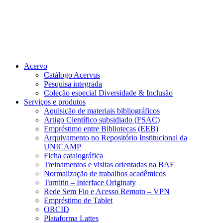
Acervo
Catálogo Acervus
Pesquisa integrada
Coleção especial Diversidade & Inclusão
Serviços e produtos
Aquisição de materiais bibliográficos
Artigo Científico subsidiado (FSAC)
Empréstimo entre Bibliotecas (EEB)
Arquivamento no Repositório Institucional da
UNICAMP
Ficha catalográfica
Treinamentos e visitas orientadas na BAE
Normalização de trabalhos acadêmicos
Turnitin – Interface Originaty
Rede Sem Fio e Acesso Remoto – VPN
Empréstimo de Tablet
ORCID
Plataforma Lattes