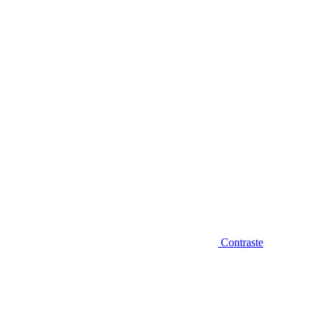
Diminuir fonte
Contraste