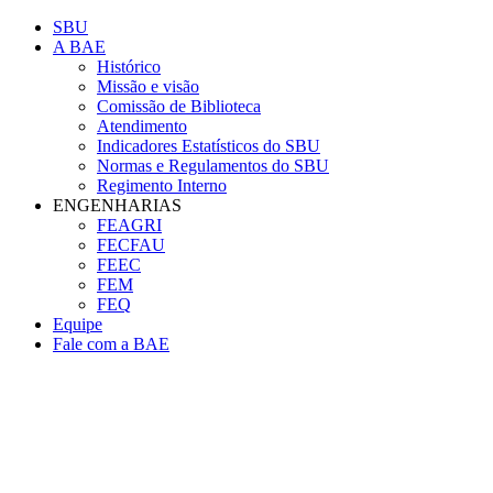
Conteúdo principal
Menu principal
Rodapé
SBU
A BAE
Histórico
Missão e visão
Comissão de Biblioteca
Atendimento
Indicadores Estatísticos do SBU
Normas e Regulamentos do SBU
Regimento Interno
ENGENHARIAS
FEAGRI
FECFAU
FEEC
FEM
FEQ
Equipe
Fale com a BAE
Aumentar fonte