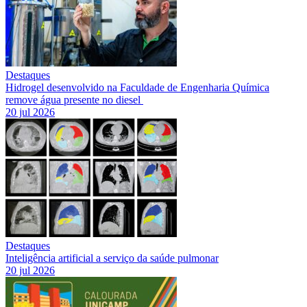
Destaques
Hidrogel desenvolvido na Faculdade de Engenharia Química
remove água presente no diesel
20 jul 2026
Destaques
Inteligência artificial a serviço da saúde pulmonar
20 jul 2026