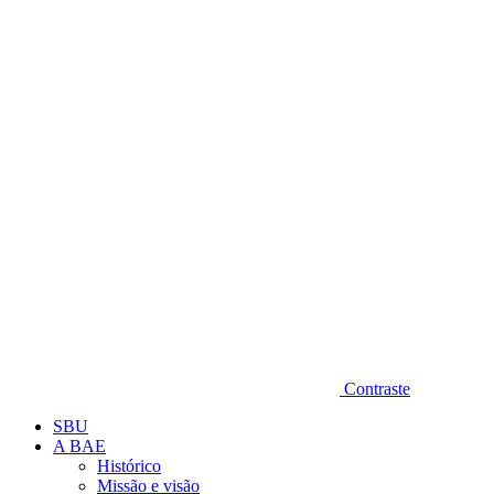
Diminuir fonte
Contraste
SBU
A BAE
Histórico
Missão e visão