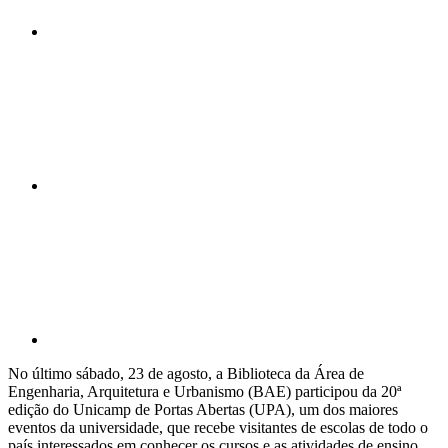
Compartilhar n
Compartilhar p
No último sábado, 23 de agosto, a Biblioteca da Área de
Engenharia, Arquitetura e Urbanismo (BAE) participou da 20ª
edição do Unicamp de Portas Abertas (UPA), um dos maiores
eventos da universidade, que recebe visitantes de escolas de todo o
país interessados em conhecer os cursos e as atividades de ensino,