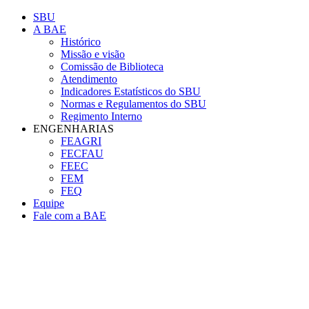
Página Inicial Biblioteca da Á
Conteúdo principal
Menu principal
Rodapé
SBU
A BAE
Histórico
Missão e visão
Comissão de Biblioteca
Atendimento
Indicadores Estatísticos do SBU
Normas e Regulamentos do SBU
Regimento Interno
ENGENHARIAS
FEAGRI
FECFAU
FEEC
FEM
FEQ
Equipe
Fale com a BAE
Aumentar fonte