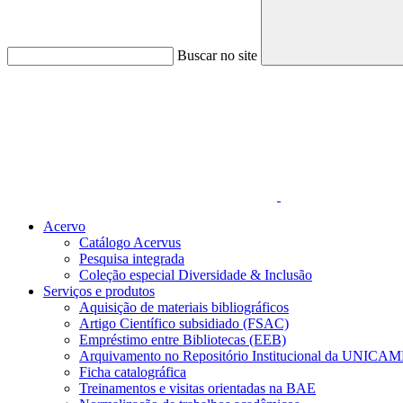
Buscar no site
Link para o Faceboo
Acervo
Catálogo Acervus
Pesquisa integrada
Coleção especial Diversidade & Inclusão
Serviços e produtos
Aquisição de materiais bibliográficos
Artigo Científico subsidiado (FSAC)
Empréstimo entre Bibliotecas (EEB)
Arquivamento no Repositório Institucional da UNICAM
Ficha catalográfica
Treinamentos e visitas orientadas na BAE