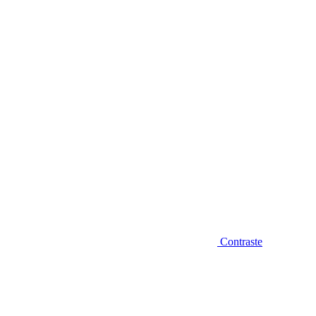
Diminuir fonte
Contraste