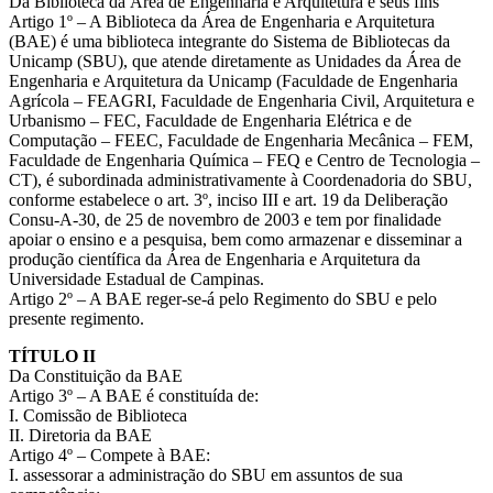
Da Biblioteca da Área de Engenharia e Arquitetura e seus fins
Artigo 1º – A Biblioteca da Área de Engenharia e Arquitetura
(BAE) é uma biblioteca integrante do Sistema de Bibliotecas da
Unicamp (SBU), que atende diretamente as Unidades da Área de
Engenharia e Arquitetura da Unicamp (Faculdade de Engenharia
Agrícola – FEAGRI, Faculdade de Engenharia Civil, Arquitetura e
Urbanismo – FEC, Faculdade de Engenharia Elétrica e de
Computação – FEEC, Faculdade de Engenharia Mecânica – FEM,
Faculdade de Engenharia Química – FEQ e Centro de Tecnologia –
CT), é subordinada administrativamente à Coordenadoria do SBU,
conforme estabelece o art. 3º, inciso III e art. 19 da Deliberação
Consu-A-30, de 25 de novembro de 2003 e tem por finalidade
apoiar o ensino e a pesquisa, bem como armazenar e disseminar a
produção científica da Área de Engenharia e Arquitetura da
Universidade Estadual de Campinas.
Artigo 2º – A BAE reger-se-á pelo Regimento do SBU e pelo
presente regimento.
TÍTULO II
Da Constituição da BAE
Artigo 3º – A BAE é constituída de:
I. Comissão de Biblioteca
II. Diretoria da BAE
Artigo 4º – Compete à BAE:
I. assessorar a administração do SBU em assuntos de sua