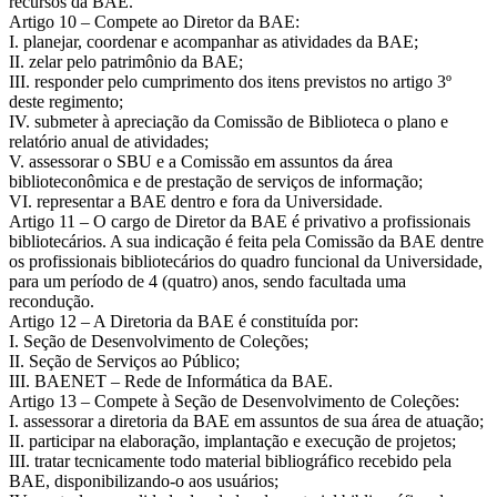
recursos da BAE.
Artigo 10 – Compete ao Diretor da BAE:
I. planejar, coordenar e acompanhar as atividades da BAE;
II. zelar pelo patrimônio da BAE;
III. responder pelo cumprimento dos itens previstos no artigo 3º
deste regimento;
IV. submeter à apreciação da Comissão de Biblioteca o plano e
relatório anual de atividades;
V. assessorar o SBU e a Comissão em assuntos da área
biblioteconômica e de prestação de serviços de informação;
VI. representar a BAE dentro e fora da Universidade.
Artigo 11 – O cargo de Diretor da BAE é privativo a profissionais
bibliotecários. A sua indicação é feita pela Comissão da BAE dentre
os profissionais bibliotecários do quadro funcional da Universidade,
para um período de 4 (quatro) anos, sendo facultada uma
recondução.
Artigo 12 – A Diretoria da BAE é constituída por:
I. Seção de Desenvolvimento de Coleções;
II. Seção de Serviços ao Público;
III. BAENET – Rede de Informática da BAE.
Artigo 13 – Compete à Seção de Desenvolvimento de Coleções:
I. assessorar a diretoria da BAE em assuntos de sua área de atuação;
II. participar na elaboração, implantação e execução de projetos;
III. tratar tecnicamente todo material bibliográfico recebido pela
BAE, disponibilizando-o aos usuários;