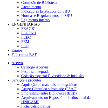
Comissão de Biblioteca
Atendimento
Indicadores Estatísticos do SBU
Normas e Regulamentos do SBU
Regimento Interno
ENGENHARIAS
FEAGRI
FECFAU
FEEC
FEM
FEQ
Equipe
Fale com a BAE
Acervo
Catálogo Acervus
Pesquisa integrada
Coleção especial Diversidade & Inclusão
Serviços e produtos
Aquisição de materiais bibliográficos
Artigo Científico subsidiado (FSAC)
Empréstimo entre Bibliotecas (EEB)
Arquivamento no Repositório Institucional da
UNICAMP
Ficha catalográfica