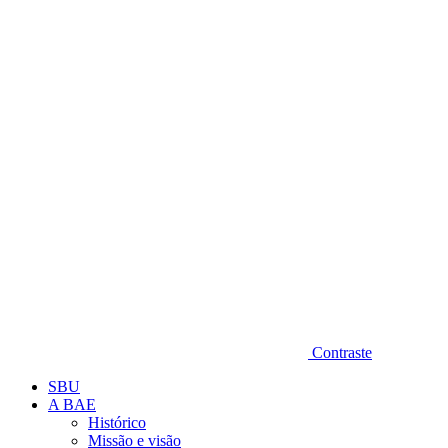
Diminuir fonte
Contraste
SBU
A BAE
Histórico
Missão e visão