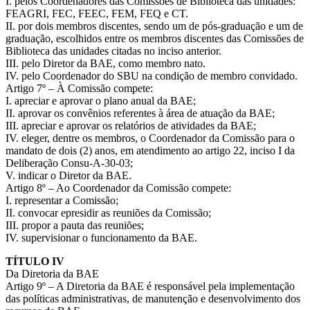
I. pelos Coordenadores das Comissões de Biblioteca das unidades:
FEAGRI, FEC, FEEC, FEM, FEQ e CT.
II. por dois membros discentes, sendo um de pós-graduação e um de
graduação, escolhidos entre os membros discentes das Comissões de
Biblioteca das unidades citadas no inciso anterior.
III. pelo Diretor da BAE, como membro nato.
IV. pelo Coordenador do SBU na condição de membro convidado.
Artigo 7º – À Comissão compete:
I. apreciar e aprovar o plano anual da BAE;
II. aprovar os convênios referentes à área de atuação da BAE;
III. apreciar e aprovar os relatórios de atividades da BAE;
IV. eleger, dentre os membros, o Coordenador da Comissão para o
mandato de dois (2) anos, em atendimento ao artigo 22, inciso I da
Deliberação Consu-A-30-03;
V. indicar o Diretor da BAE.
Artigo 8º – Ao Coordenador da Comissão compete:
I. representar a Comissão;
II. convocar epresidir as reuniões da Comissão;
III. propor a pauta das reuniões;
IV. supervisionar o funcionamento da BAE.
TÍTULO IV
Da Diretoria da BAE
Artigo 9º – A Diretoria da BAE é responsável pela implementação
das políticas administrativas, de manutenção e desenvolvimento dos