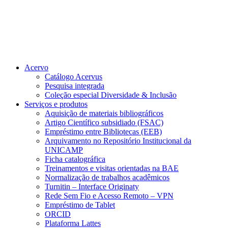
Acervo
Catálogo Acervus
Pesquisa integrada
Coleção especial Diversidade & Inclusão
Serviços e produtos
Aquisição de materiais bibliográficos
Artigo Científico subsidiado (FSAC)
Empréstimo entre Bibliotecas (EEB)
Arquivamento no Repositório Institucional da
UNICAMP
Ficha catalográfica
Treinamentos e visitas orientadas na BAE
Normalização de trabalhos acadêmicos
Turnitin – Interface Originaty
Rede Sem Fio e Acesso Remoto – VPN
Empréstimo de Tablet
ORCID
Plataforma Lattes