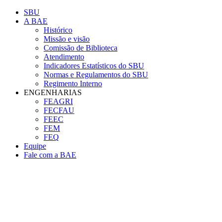
Conteúdo principal
Menu principal
Rodapé
SBU
A BAE
Histórico
Missão e visão
Comissão de Biblioteca
Atendimento
Indicadores Estatísticos do SBU
Normas e Regulamentos do SBU
Regimento Interno
ENGENHARIAS
FEAGRI
FECFAU
FEEC
FEM
FEQ
Equipe
Fale com a BAE
Aumentar fonte