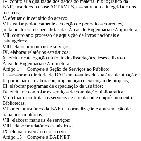
IV. controlar a qualidade dos dados do material bibliográfico da
BAE, inseridos na base ACERVUS, assegurando a integridade dos
mesmos;
V. efetuar o inventário do acervo;
VI. avaliar periodicamente a coleção de periódicos correntes,
juntamente com especialistas das Áreas de Engenharia e Arquitetura;
VII. controlar o processo de aquisição de livros nacionais e
estrangeiros;
VIII. elaborar manuaisde serviços;
IX. elaborar relatórios estatísticos;
X. efetuar catalogação na fonte de dissertações, teses e livros da
Área de Engenharia e Arquitetura.
Artigo 14 – Compete à Seção de Serviços ao Público:
I. assessorar a diretoria da BAE em assuntos de sua área de atuação;
II. participar na elaboração, implantação e execução de projetos;
III. elaborar programas de capacitação de usuários;
IV. efetuar e controlar os serviços de comutação bibliográfica;
V. efetuar e controlar os serviços de circulação e empréstimo entre
Bibliotecas;
VI. orientar usuários da BAE na normalização e apresentação de
trabalhos científicos;
VII. elaborar manuais de serviços;
VIII. elaborar relatórios estatísticos;
IX. efetuar inventário do acervo.
Artigo 15 – Compete à BAENET: