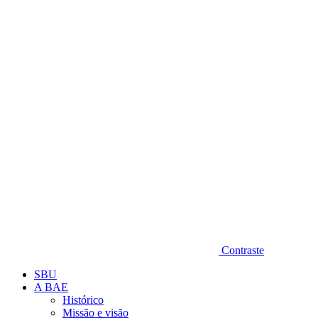
Diminuir fonte
Contraste
SBU
A BAE
Histórico
Missão e visão