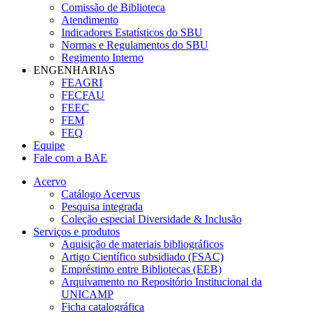
Comissão de Biblioteca
Atendimento
Indicadores Estatísticos do SBU
Normas e Regulamentos do SBU
Regimento Interno
ENGENHARIAS
FEAGRI
FECFAU
FEEC
FEM
FEQ
Equipe
Fale com a BAE
Acervo
Catálogo Acervus
Pesquisa integrada
Coleção especial Diversidade & Inclusão
Serviços e produtos
Aquisição de materiais bibliográficos
Artigo Científico subsidiado (FSAC)
Empréstimo entre Bibliotecas (EEB)
Arquivamento no Repositório Institucional da
UNICAMP
Ficha catalográfica