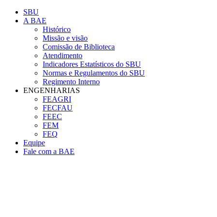
Conteúdo principal
Menu principal
Rodapé
SBU
A BAE
Histórico
Missão e visão
Comissão de Biblioteca
Atendimento
Indicadores Estatísticos do SBU
Normas e Regulamentos do SBU
Regimento Interno
ENGENHARIAS
FEAGRI
FECFAU
FEEC
FEM
FEQ
Equipe
Fale com a BAE
Aumentar fonte