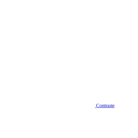
Diminuir fonte
Contraste