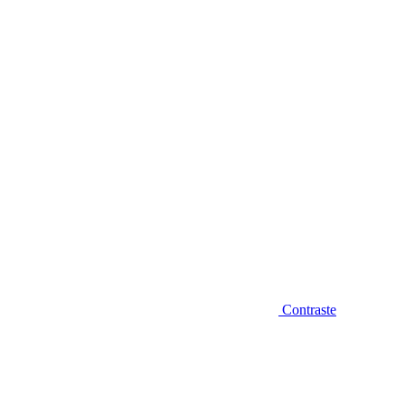
Diminuir fonte
Contraste