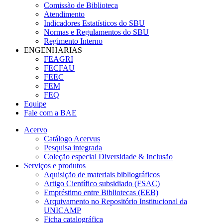
Comissão de Biblioteca
Atendimento
Indicadores Estatísticos do SBU
Normas e Regulamentos do SBU
Regimento Interno
ENGENHARIAS
FEAGRI
FECFAU
FEEC
FEM
FEQ
Equipe
Fale com a BAE
Acervo
Catálogo Acervus
Pesquisa integrada
Coleção especial Diversidade & Inclusão
Serviços e produtos
Aquisição de materiais bibliográficos
Artigo Científico subsidiado (FSAC)
Empréstimo entre Bibliotecas (EEB)
Arquivamento no Repositório Institucional da
UNICAMP
Ficha catalográfica