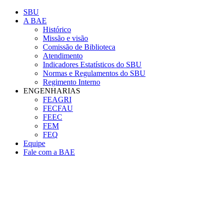
Conteúdo principal
Menu principal
Rodapé
SBU
A BAE
Histórico
Missão e visão
Comissão de Biblioteca
Atendimento
Indicadores Estatísticos do SBU
Normas e Regulamentos do SBU
Regimento Interno
ENGENHARIAS
FEAGRI
FECFAU
FEEC
FEM
FEQ
Equipe
Fale com a BAE
Aumentar fonte