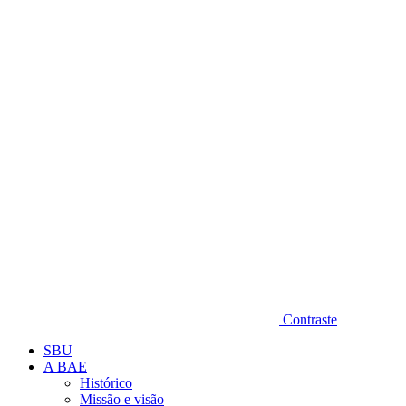
Diminuir fonte
Contraste
SBU
A BAE
Histórico
Missão e visão