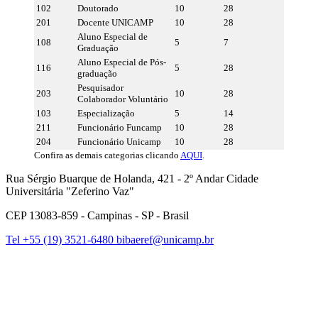
102
Doutorado
10
28
201
Docente UNICAMP
10
28
Aluno Especial de
108
5
7
Graduação
Aluno Especial de Pós-
116
5
28
graduação
Pesquisador
203
10
28
Colaborador Voluntário
103
Especialização
5
14
211
Funcionário Funcamp
10
28
204
Funcionário Unicamp
10
28
Confira as demais categorias clicando
AQUI
.
Rua Sérgio Buarque de Holanda, 421 - 2º Andar Cidade
Universitária "Zeferino Vaz"
CEP 13083-859 - Campinas - SP - Brasil
Tel +55 (19) 3521-6480
bibaeref@unicamp.br
Link para o Facebook