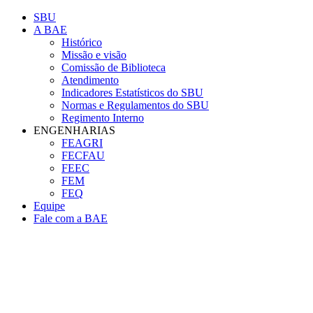
Conteúdo principal
Menu principal
Rodapé
SBU
A BAE
Histórico
Missão e visão
Comissão de Biblioteca
Atendimento
Indicadores Estatísticos do SBU
Normas e Regulamentos do SBU
Regimento Interno
ENGENHARIAS
FEAGRI
FECFAU
FEEC
FEM
FEQ
Equipe
Fale com a BAE
Aumentar fonte