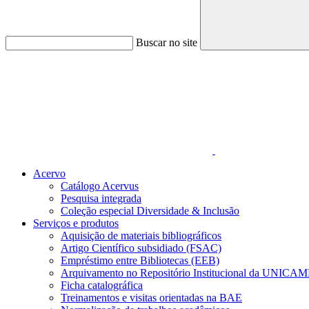
Buscar no site
Link para o Faceboo
Acervo
Catálogo Acervus
Pesquisa integrada
Coleção especial Diversidade & Inclusão
Serviços e produtos
Aquisição de materiais bibliográficos
Artigo Científico subsidiado (FSAC)
Empréstimo entre Bibliotecas (EEB)
Arquivamento no Repositório Institucional da UNICAM
Ficha catalográfica
Treinamentos e visitas orientadas na BAE