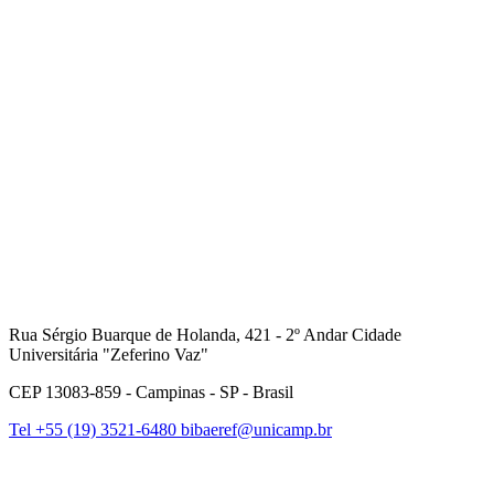
Link para o Instagram
Rua Sérgio Buarque de Holanda, 421 - 2º Andar Cidade
Universitária "Zeferino Vaz"
CEP 13083-859 - Campinas - SP - Brasil
Tel +55 (19) 3521-6480
bibaeref@unicamp.br
Link para o Facebook