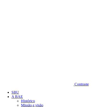
Diminuir fonte
Contraste
SBU
A BAE
Histórico
Missão e visão