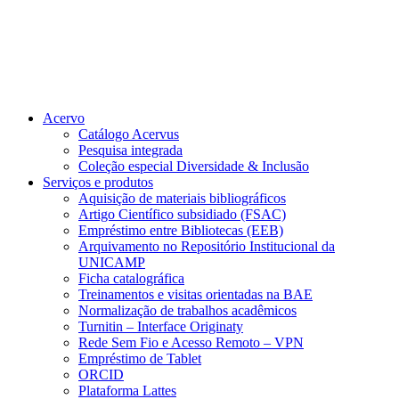
Acervo
Catálogo Acervus
Pesquisa integrada
Coleção especial Diversidade & Inclusão
Serviços e produtos
Aquisição de materiais bibliográficos
Artigo Científico subsidiado (FSAC)
Empréstimo entre Bibliotecas (EEB)
Arquivamento no Repositório Institucional da
UNICAMP
Ficha catalográfica
Treinamentos e visitas orientadas na BAE
Normalização de trabalhos acadêmicos
Turnitin – Interface Originaty
Rede Sem Fio e Acesso Remoto – VPN
Empréstimo de Tablet
ORCID
Plataforma Lattes