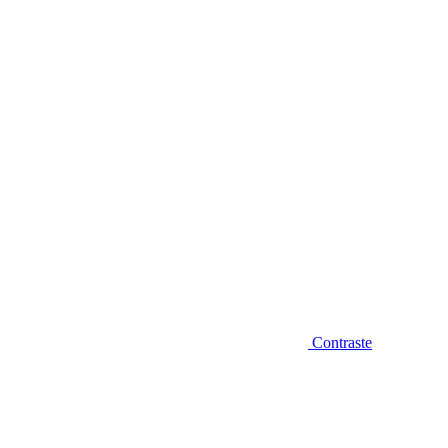
Diminuir fonte
Contraste