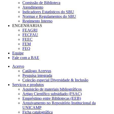
Comissão de Biblioteca
Atendimento
Indicadores Estatísticos do SBU
Normas e Regulamentos do SBU
Regimento Interno
ENGENHARIAS
FEAGRI
FECFAU
FEEC
FEM
FEQ
Equipe
Fale com a BAE
Acervo
Catálogo Acervus
Pesquisa integrada
Coleção especial Diversidade & Inclusão
Serviços e produtos
Aquisição de materiais bibliográficos
Artigo Científico subsidiado (FSAC)
Empréstimo entre Bibliotecas (EEB)
Arquivamento no Repositório Institucional da
UNICAMP
Ficha catalográfica