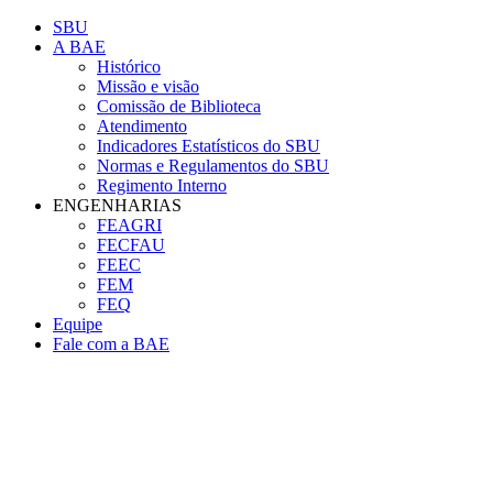
Conteúdo principal
Menu principal
Rodapé
SBU
A BAE
Histórico
Missão e visão
Comissão de Biblioteca
Atendimento
Indicadores Estatísticos do SBU
Normas e Regulamentos do SBU
Regimento Interno
ENGENHARIAS
FEAGRI
FECFAU
FEEC
FEM
FEQ
Equipe
Fale com a BAE
Aumentar fonte