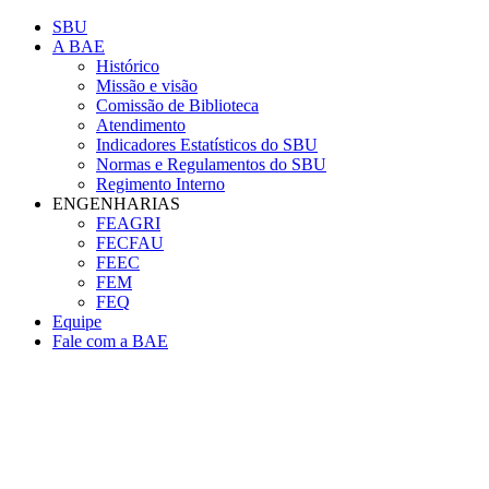
Conteúdo principal
Menu principal
Rodapé
SBU
A BAE
Histórico
Missão e visão
Comissão de Biblioteca
Atendimento
Indicadores Estatísticos do SBU
Normas e Regulamentos do SBU
Regimento Interno
ENGENHARIAS
FEAGRI
FECFAU
FEEC
FEM
FEQ
Equipe
Fale com a BAE
Aumentar fonte