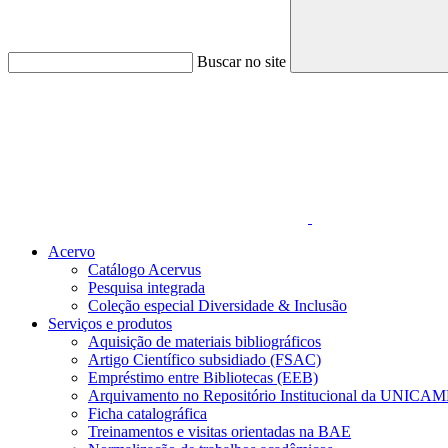
Buscar no site
Link para o Faceboo
Acervo
Catálogo Acervus
Pesquisa integrada
Coleção especial Diversidade & Inclusão
Serviços e produtos
Aquisição de materiais bibliográficos
Artigo Científico subsidiado (FSAC)
Empréstimo entre Bibliotecas (EEB)
Arquivamento no Repositório Institucional da UNICAM
Ficha catalográfica
Treinamentos e visitas orientadas na BAE