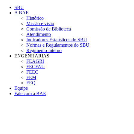
Conteúdo principal
Menu principal
Rodapé
SBU
A BAE
Histórico
Missão e visão
Comissão de Biblioteca
Atendimento
Indicadores Estatísticos do SBU
Normas e Regulamentos do SBU
Regimento Interno
ENGENHARIAS
FEAGRI
FECFAU
FEEC
FEM
FEQ
Equipe
Fale com a BAE
Aumentar fonte