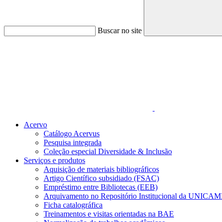
Buscar no site
Link para o Faceboo
Acervo
Catálogo Acervus
Pesquisa integrada
Coleção especial Diversidade & Inclusão
Serviços e produtos
Aquisição de materiais bibliográficos
Artigo Científico subsidiado (FSAC)
Empréstimo entre Bibliotecas (EEB)
Arquivamento no Repositório Institucional da UNICAM
Ficha catalográfica
Treinamentos e visitas orientadas na BAE