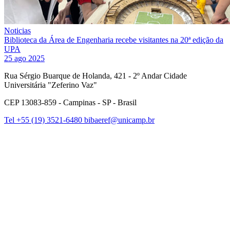
Noticias
Biblioteca da Área de Engenharia recebe visitantes na 20ª edição da
UPA
25 ago 2025
Rua Sérgio Buarque de Holanda, 421 - 2º Andar Cidade
Universitária "Zeferino Vaz"
CEP 13083-859 - Campinas - SP - Brasil
Tel +55 (19) 3521-6480
bibaeref@unicamp.br
Link para o Facebook
Link para o Instagram