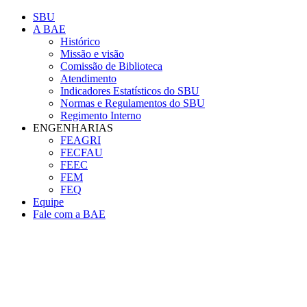
Conteúdo principal
Menu principal
Rodapé
SBU
A BAE
Histórico
Missão e visão
Comissão de Biblioteca
Atendimento
Indicadores Estatísticos do SBU
Normas e Regulamentos do SBU
Regimento Interno
ENGENHARIAS
FEAGRI
FECFAU
FEEC
FEM
FEQ
Equipe
Fale com a BAE
Aumentar fonte