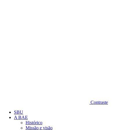
Diminuir fonte
Contraste
SBU
A BAE
Histórico
Missão e visão