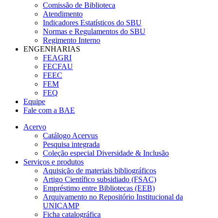
Comissão de Biblioteca
Atendimento
Indicadores Estatísticos do SBU
Normas e Regulamentos do SBU
Regimento Interno
ENGENHARIAS
FEAGRI
FECFAU
FEEC
FEM
FEQ
Equipe
Fale com a BAE
Acervo
Catálogo Acervus
Pesquisa integrada
Coleção especial Diversidade & Inclusão
Serviços e produtos
Aquisição de materiais bibliográficos
Artigo Científico subsidiado (FSAC)
Empréstimo entre Bibliotecas (EEB)
Arquivamento no Repositório Institucional da
UNICAMP
Ficha catalográfica