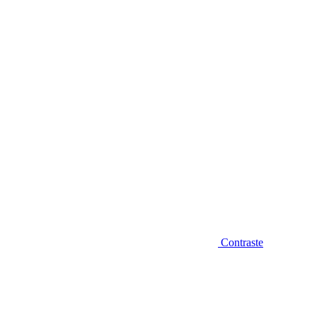
Diminuir fonte
Contraste